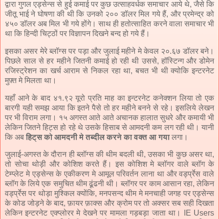
द्वारा गुगल एड्सेन्स से हुई कमाई पर कुछ उत्साहवर्धक समाचार आये थे, जैसे कि
जीतू भाई ने घोषणा की थी कि उनको २०० डॉलर मिल गये हैं, और प्रमेन्द्र को
४५० डॉलर अब मिल भी गये होंगे। साथ ही हतोत्साहित करने वाला समाचार भी
था कि हिन्दी चिट्ठों पर विज्ञापन दिखने बन्द हो गये हैं।
इसका असर मेरे ब्लॉग्स पर पड़ा और जुलाई महीने मे केवल २०.६७ डॉलर बने।
पिछले साल से हर महीने जितनी कमाई हो रही थी उससे, हॉस्टिन्ग और डोमेन
रजिस्ट्रेशन का खर्च आराम से निकल रहा था, बचत भी थी क्योकि इन्टरनेट
मुफ़्त मे मिलता था।
यहाँ आने के बाद ४१.९२ यूरो प्रति माह का इन्टरनेट कनेक्शन लिया तो एक
बारगी यही समझ आया कि इतने पैसे तो हर महीने बनने से रहे। इसलिये लेखन
पर भी विराम लगा। १५ अगस्त आते आते अचानक हालात सुधरे और कमायी भी
लेकिन जितने हिट्स हो रहे थे उसके हिसाब से आमदनी कम लग रही थी। यानी
कि अब
हिट्स को आमदनी मे तब्दील करने का वक्त आ गया
लगा।
जुलाई-अगस्त के दौरान ही ब्लॉग्स की थीम बदली थी, उसका भी कुछ असर था,
तो सोचा थोड़ी और कोशिश करते हैं। इस कोशिश मे ब्लॉगर वाले ब्लॉग के
टेम्प्लेट मे एड्सेन्स के एकीकरण मे आमूल परिवर्तन लाना था और वर्ड्प्रेस वाले
ब्लॉग के लिये एक समुचित थीम ढूंढनी थी। ब्लॉगर पर काम आसान रहा, लेकिन
वर्ड्प्रेस पर थोड़ा मुश्किल क्योंकि, मनपसन्द थीम मे मनचाही जगह पर एड्सेन्स
के कोड जोड़ने के बाद, फ़ायर फ़ाक्स और क्रोम पर तो अक्सर सब सही दिखता
लेकिन इन्टरनेट एक्प्लोरर मे देखने पर मामला गड़बड़ा जाता था। IE Users