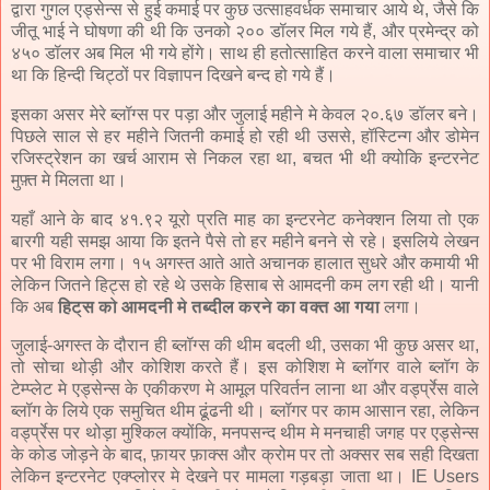
द्वारा गुगल एड्सेन्स से हुई कमाई पर कुछ उत्साहवर्धक समाचार आये थे, जैसे कि
जीतू भाई ने घोषणा की थी कि उनको २०० डॉलर मिल गये हैं, और प्रमेन्द्र को
४५० डॉलर अब मिल भी गये होंगे। साथ ही हतोत्साहित करने वाला समाचार भी
था कि हिन्दी चिट्ठों पर विज्ञापन दिखने बन्द हो गये हैं।
इसका असर मेरे ब्लॉग्स पर पड़ा और जुलाई महीने मे केवल २०.६७ डॉलर बने।
पिछले साल से हर महीने जितनी कमाई हो रही थी उससे, हॉस्टिन्ग और डोमेन
रजिस्ट्रेशन का खर्च आराम से निकल रहा था, बचत भी थी क्योकि इन्टरनेट
मुफ़्त मे मिलता था।
यहाँ आने के बाद ४१.९२ यूरो प्रति माह का इन्टरनेट कनेक्शन लिया तो एक
बारगी यही समझ आया कि इतने पैसे तो हर महीने बनने से रहे। इसलिये लेखन
पर भी विराम लगा। १५ अगस्त आते आते अचानक हालात सुधरे और कमायी भी
लेकिन जितने हिट्स हो रहे थे उसके हिसाब से आमदनी कम लग रही थी। यानी
कि अब
हिट्स को आमदनी मे तब्दील करने का वक्त आ गया
लगा।
जुलाई-अगस्त के दौरान ही ब्लॉग्स की थीम बदली थी, उसका भी कुछ असर था,
तो सोचा थोड़ी और कोशिश करते हैं। इस कोशिश मे ब्लॉगर वाले ब्लॉग के
टेम्प्लेट मे एड्सेन्स के एकीकरण मे आमूल परिवर्तन लाना था और वर्ड्प्रेस वाले
ब्लॉग के लिये एक समुचित थीम ढूंढनी थी। ब्लॉगर पर काम आसान रहा, लेकिन
वर्ड्प्रेस पर थोड़ा मुश्किल क्योंकि, मनपसन्द थीम मे मनचाही जगह पर एड्सेन्स
के कोड जोड़ने के बाद, फ़ायर फ़ाक्स और क्रोम पर तो अक्सर सब सही दिखता
लेकिन इन्टरनेट एक्प्लोरर मे देखने पर मामला गड़बड़ा जाता था। IE Users