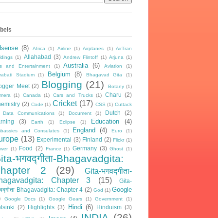
bels
dsense
(8)
Africa
(1)
Airline
(1)
Airplanes
(1)
AirTran
Allahabad
(3)
ldings
(1)
Andrew Flintoff
(1)
Arjuna
(1)
Australia
(6)
ts and Entertainment
(1)
Aviation
(1)
Belgium
(8)
rabati Stadium
(1)
Bhagavad Gita
(1)
Blogging
(21)
ogger Meet
(2)
Botany
(1)
Charu
(2)
mera
(1)
Canada
(1)
Cars and Trucks
(1)
Cricket
(17)
emistry
(2)
Code
(1)
CSS
(1)
Cuttack
Dutch
(2)
Data Communications
(1)
Document
(1)
Education
(4)
rning
(3)
Earth
(1)
Eclipse
(1)
England
(4)
bassies and Consulates
(1)
Euro
(1)
urope
(13)
Experimental
(3)
Finland
(2)
Flickr
(1)
Food
(2)
Germany
(3)
ower
(1)
France
(1)
Ghost
(1)
ita-भगवद्गीता-Bhagavadgita:
hapter 2
(29)
Gita-भगवद्गीता-
hagavadgita: Chapter 3
(15)
Gita-
Google
वद्गीता-Bhagavadgita: Chapter 4
(2)
God
(1)
)
Google Docs
(1)
Google Gears
(1)
Government
(1)
Hindi
(6)
lsinki
(2)
Highlights
(3)
Hinduism
(3)
INDIA
(26)