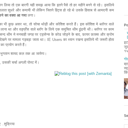
क्शन लिया तो एक बारगी यही समझ आया कि इतने पैसे तो हर महीने बनने से रहे। इसलिये
ात सुधरे और कमायी भी लेकिन जितने हिट्स हो रहे थे उसके हिसाब से आमदनी कम
रने का वक्त आ गया
लगा।
सका भी कुछ असर था, तो सोचा थोड़ी और कोशिश करते हैं। इस कोशिश मे ब्लॉगर वाले
Po
तन लाना था और वर्ड्प्रेस वाले ब्लॉग के लिये एक समुचित थीम ढूंढनी थी। ब्लॉगर पर काम
मनपसन्द थीम मे मनचाही जगह पर एड्सेन्स के कोड जोड़ने के बाद, फ़ायर फ़ाक्स और क्रोम
मे देखने पर मामला गड़बड़ा जाता था। IE Users का ध्यान रखना इसलिये भी जरूरी होता
इट
का प्रयोग करते हैं।
जु
१५
सका भुगतान शायद कल तक आ जायेगा।
गोत
ं, उसकी चर्चा अगली पोस्ट में।
ब्र
स्म
किं
Se
 ..शुक्रिया