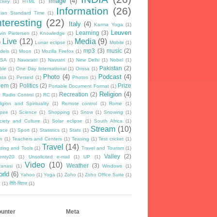
Image
(4)
ckey
(1)
HTML
(1)
Information
(26)
dian Standard Time
(1)
nteresting
(22)
Italy
(4)
Karma Yoga
(1)
Leuven
Learning
(3)
vin Pietersen
(1)
Knowledge
(1)
Live
(12)
Media
(9)
)
Lunar eclipse
(1)
Mobile
(1)
mp3
(3)
music
(2)
dels
(1)
Moon
(1)
Mozilla Firefox
(1)
SA
(1)
Navaratri
(1)
Navratri
(1)
New Delhi
(1)
Nobel
(1)
Pakistan
(2)
ble
(1)
One Day International
(1)
Orissa
(1)
Photo
(4)
Podcast
(4)
sta
(1)
Perseid
(1)
Photos
(1)
oem
(3)
Politics
(2)
Prize
Portable Document Format
(1)
Religion
(4)
)
Recreation
(2)
Radio Control
(1)
RC
(1)
igion and Spirituality
(1)
Remote control
(1)
Rome
(1)
pee
(1)
Science
(1)
Shopping
(1)
Snow
(1)
Snowing
(1)
ciety and Culture
(1)
Solar eclipse
(1)
South Africa
(1)
Stream
(10)
ace
(1)
Sport
(1)
Statistics
(1)
Stats
(1)
n
(1)
Teachers and Centers
(1)
Teasing
(1)
Test cricket
(1)
Travel
(14)
sting and Tools
(1)
Travel and Tourism
(1)
Valley
(2)
enty20
(1)
Unsolicited e-mail
(1)
UP
(1)
Video
(10)
Weather
(3)
ranasi
(1)
Windows
(1)
rld
(6)
Yahoo
(1)
Yoga
(1)
Zoho
(1)
Zoho Office Suite
(1)
न
(1)
रीति-रिवाज
(1)
unter
Meta