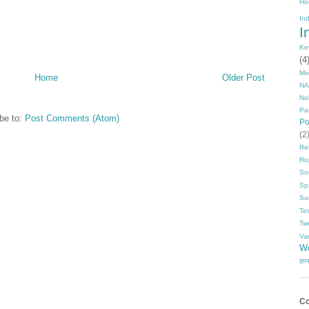
Ho
In
I
Ke
(4
Mo
Home
Older Post
NA
No
Pa
be to:
Post Comments (Atom)
P
(2
Rel
Ru
So
Sp
Su
Te
Tw
Va
Wo
ज्ञा
Co