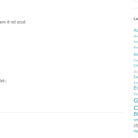
La
्य से पर्दा हटाओ.
A
Ho
Ar
Ba
Bl
Ca
Ch
(1)
Ea
जिये।
Em
E
Fl
G
C
B
भग
(4
He