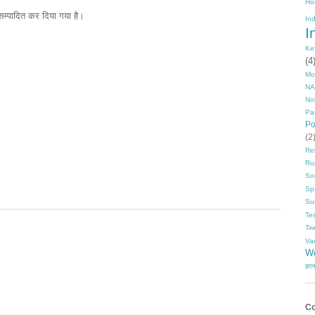
Ho
म्पादित कर दिया गया है।
In
I
Ke
(4
Mo
NA
No
Pa
P
(2
Rel
Ru
So
Sp
Su
Te
Tw
Va
Wo
ज्ञा
Co