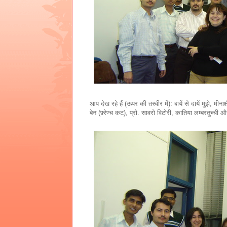
आप देख रहे हैं (ऊपर की तस्वीर में): बायें से दायें मुझे, मी
बेन (फ़्रेण्च कट), प्रो. सावरो विटोरी, कातिया लम्बरतुच्ची