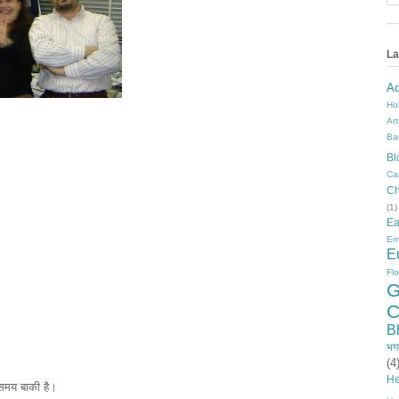
La
A
Ho
Ar
Ba
Bl
Ca
Ch
(1)
Ea
Em
E
Fl
G
C
B
भग
(4
He
समय बाकी है।