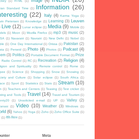
Image
(4)
ckey
(1)
HTML
(1)
Information
(26)
dian Standard Time
(1)
nteresting
(22)
Italy
(4)
Karma Yoga
(1)
Leuven
Learning
(3)
vin Pietersen
(1)
Knowledge
(1)
Live
(12)
Media
(9)
)
Lunar eclipse
(1)
Mobile
(1)
mp3
(3)
music
(2)
dels
(1)
Moon
(1)
Mozilla Firefox
(1)
SA
(1)
Navaratri
(1)
Navratri
(1)
New Delhi
(1)
Nobel
(1)
Pakistan
(2)
ble
(1)
One Day International
(1)
Orissa
(1)
Photo
(4)
Podcast
(4)
sta
(1)
Perseid
(1)
Photos
(1)
oem
(3)
Politics
(2)
Prize
Portable Document Format
(1)
Religion
(4)
)
Recreation
(2)
Radio Control
(1)
RC
(1)
igion and Spirituality
(1)
Remote control
(1)
Rome
(1)
pee
(1)
Science
(1)
Shopping
(1)
Snow
(1)
Snowing
(1)
ciety and Culture
(1)
Solar eclipse
(1)
South Africa
(1)
Stream
(10)
ace
(1)
Sport
(1)
Statistics
(1)
Stats
(1)
n
(1)
Teachers and Centers
(1)
Teasing
(1)
Test cricket
(1)
Travel
(14)
sting and Tools
(1)
Travel and Tourism
(1)
Valley
(2)
enty20
(1)
Unsolicited e-mail
(1)
UP
(1)
Video
(10)
Weather
(3)
ranasi
(1)
Windows
(1)
rld
(6)
Yahoo
(1)
Yoga
(1)
Zoho
(1)
Zoho Office Suite
(1)
न
(1)
रीति-रिवाज
(1)
unter
Meta