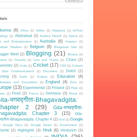
bels
dsense
(8)
Africa
(1)
Airline
(1)
Airplanes
(1)
AirTran
Allahabad
(3)
ldings
(1)
Andrew Flintoff
(1)
Arjuna
(1)
Australia
(6)
ts and Entertainment
(1)
Aviation
(1)
Belgium
(8)
rabati Stadium
(1)
Bhagavad Gita
(1)
Blogging
(21)
ogger Meet
(2)
Botany
(1)
Charu
(2)
mera
(1)
Canada
(1)
Cars and Trucks
(1)
Cricket
(17)
emistry
(2)
Code
(1)
CSS
(1)
Cuttack
Dutch
(2)
Data Communications
(1)
Document
(1)
Education
(4)
rning
(3)
Earth
(1)
Eclipse
(1)
England
(4)
bassies and Consulates
(1)
Euro
(1)
urope
(13)
Experimental
(3)
Finland
(2)
Flickr
(1)
Food
(2)
Germany
(3)
ower
(1)
France
(1)
Ghost
(1)
ita-भगवद्गीता-Bhagavadgita:
hapter 2
(29)
Gita-भगवद्गीता-
hagavadgita: Chapter 3
(15)
Gita-
Google
वद्गीता-Bhagavadgita: Chapter 4
(2)
God
(1)
)
Google Docs
(1)
Google Gears
(1)
Government
(1)
Hindi
(6)
lsinki
(2)
Highlights
(3)
Hinduism
(3)
INDIA
(26)