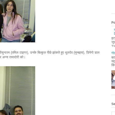
Po
इट
जु
१५
नाक्षीसुन्दरम (तमिल टाइगर), उनके बिल्कुल पीछे झांकते हुए धूलदेव (मुम्बइया), डियेगो डाल
गोत
 और अन्ना रामादोरी को।
ब्र
स्म
किं
Se