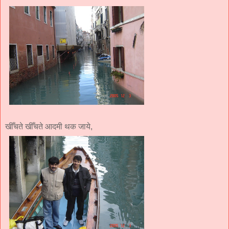
खीँचते खीँचते आदमी थक जाये,