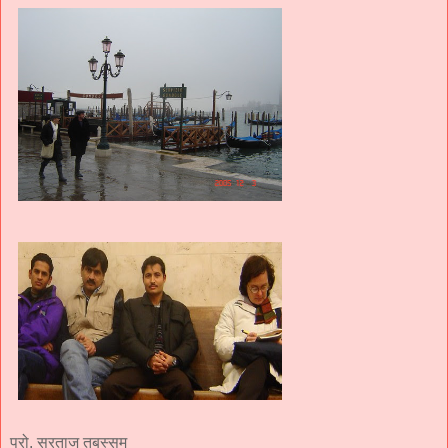
प्रो. सरताज तबस्सुम