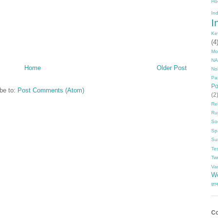
Ho
In
I
Ke
(4
Mo
NA
Home
Older Post
No
Pa
P
be to:
Post Comments (Atom)
(2
Rel
Ru
So
Sp
Su
Te
Tw
Va
Wo
ज्ञा
Co