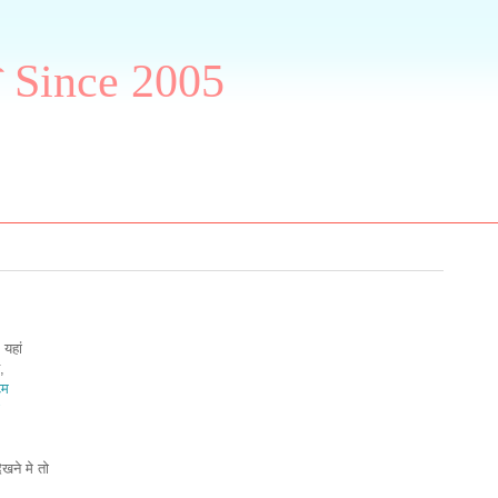
ग Since 2005
 यहां
,
टम
खने मे तो