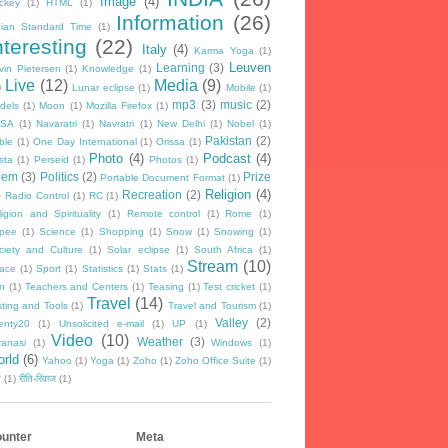
Image
(4)
ckey
(1)
HTML
(1)
Information
(26)
dian Standard Time
(1)
nteresting
(22)
Italy
(4)
Karma Yoga
(1)
Leuven
Learning
(3)
vin Pietersen
(1)
Knowledge
(1)
Live
(12)
Media
(9)
)
Lunar eclipse
(1)
Mobile
(1)
mp3
(3)
music
(2)
dels
(1)
Moon
(1)
Mozilla Firefox
(1)
SA
(1)
Navaratri
(1)
Navratri
(1)
New Delhi
(1)
Nobel
(1)
Pakistan
(2)
ble
(1)
One Day International
(1)
Orissa
(1)
Photo
(4)
Podcast
(4)
sta
(1)
Perseid
(1)
Photos
(1)
oem
(3)
Politics
(2)
Prize
Portable Document Format
(1)
Religion
(4)
)
Recreation
(2)
Radio Control
(1)
RC
(1)
igion and Spirituality
(1)
Remote control
(1)
Rome
(1)
pee
(1)
Science
(1)
Shopping
(1)
Snow
(1)
Snowing
(1)
ciety and Culture
(1)
Solar eclipse
(1)
South Africa
(1)
Stream
(10)
ace
(1)
Sport
(1)
Statistics
(1)
Stats
(1)
n
(1)
Teachers and Centers
(1)
Teasing
(1)
Test cricket
(1)
Travel
(14)
sting and Tools
(1)
Travel and Tourism
(1)
Valley
(2)
enty20
(1)
Unsolicited e-mail
(1)
UP
(1)
Video
(10)
Weather
(3)
ranasi
(1)
Windows
(1)
rld
(6)
Yahoo
(1)
Yoga
(1)
Zoho
(1)
Zoho Office Suite
(1)
न
(1)
रीति-रिवाज
(1)
unter
Meta