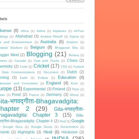
bels
dsense
(8)
Africa
(1)
Airline
(1)
Airplanes
(1)
AirTran
Allahabad
(3)
ldings
(1)
Andrew Flintoff
(1)
Arjuna
(1)
Australia
(6)
ts and Entertainment
(1)
Aviation
(1)
Belgium
(8)
rabati Stadium
(1)
Bhagavad Gita
(1)
Blogging
(21)
ogger Meet
(2)
Botany
(1)
Charu
(2)
mera
(1)
Canada
(1)
Cars and Trucks
(1)
Cricket
(17)
emistry
(2)
Code
(1)
CSS
(1)
Cuttack
Dutch
(2)
Data Communications
(1)
Document
(1)
Education
(4)
rning
(3)
Earth
(1)
Eclipse
(1)
England
(4)
bassies and Consulates
(1)
Euro
(1)
urope
(13)
Experimental
(3)
Finland
(2)
Flickr
(1)
Food
(2)
Germany
(3)
ower
(1)
France
(1)
Ghost
(1)
ita-भगवद्गीता-Bhagavadgita:
hapter 2
(29)
Gita-भगवद्गीता-
hagavadgita: Chapter 3
(15)
Gita-
Google
वद्गीता-Bhagavadgita: Chapter 4
(2)
God
(1)
)
Google Docs
(1)
Google Gears
(1)
Government
(1)
Hindi
(6)
lsinki
(2)
Highlights
(3)
Hinduism
(3)
INDIA
(26)