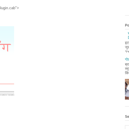
lugin.cab">
Po
इट
जु
१५
गोत
ब्र
स्म
किं
Se