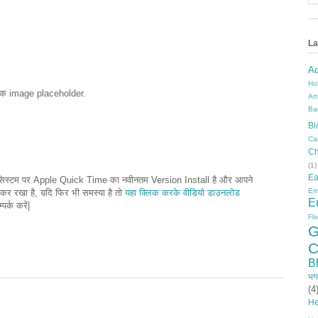
La
A
Ho
वल एक image placeholder.
Ar
Ba
Bl
Ca
Ch
(1)
Ea
े सिस्टम पर Apple Quick Time का नवीनतम Version Install है और आपने
Em
र रखा है, य़दि फिर भी समस्या है तो
यहा क्लिक करके वीडियो डाउनलोड
E
पर्क करें|
Fl
G
C
B
भग
(4
He