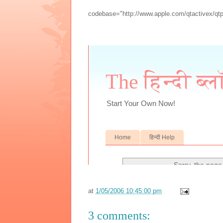
codebase="http://www.apple.com/qtactivex/qtp
at
1/05/2006 10:45:00 pm
3 comments: